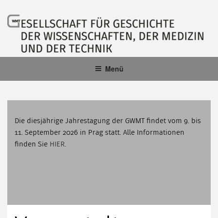
Zum
Inhalt
springen
GWMT
Gesellschaft für Geschichte der Wissenschaften, der Medizin und der
Menü
Technik e. V.
Die diesjährige Jahrestagung der GWMT findet vom 9. bis
11. September 2026 in Prag statt. Alle Informationen
finden Sie
HIER
.